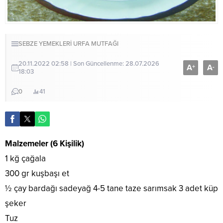
SEBZE YEMEKLERİ
URFA MUTFAĞI
20.11.2022 02:58 | Son Güncellenme: 28.07.2026
A
A
+
-
18:03
0
41
Malzemeler (6 Kişilik)
1 kğ çağala
300 gr kuşbaşı et
½ çay bardağı sadeyağ 4-5 tane taze sarımsak 3 adet küp
şeker
Tuz