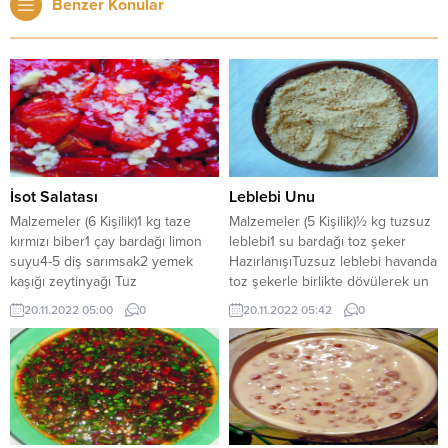
Benzer Konular
İsot Salatası
Leblebi Unu
Malzemeler (6 Kişilik)1 kg taze
Malzemeler (5 Kişilik)½ kg tuzsuz
kırmızı biber1 çay bardağı limon
leblebi1 su bardağı toz şeker
suyu4-5 diş sarımsak2 yemek
HazırlanışıTuzsuz leblebi havanda
kaşığı zeytinyağı Tuz
toz şekerle birlikte dövülerek un
HazırlanışıAteşte közlenen
haline getirilir. Tabaklara boşaltılıp
20.11.2022 05:00
0
20.11.2022 05:42
0
biberlerin kabukları soyularak
kaşıkla yenilir. Yeni doğum yapmış
doğranır, servis tabağına boşaltılır.
olan kadınların hamamda
Limon suyunun içerisine
misaﬁrlerine sunduğu bu karışım
zeytinyağı, dövülmüş sarımsak ve
sair zamanlar çocukların severek
tuz konularak karıştırılır ve
yedikleri bir yiyecektir.
közlenmiş biberlerin üzerine
dökülür.