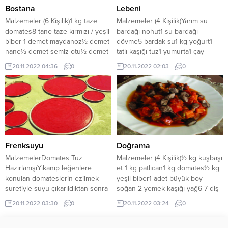
Bostana
Lebeni
Malzemeler (6 Kişilik)1 kg taze
Malzemeler (4 Kişilik)Yarım su
domates8 tane taze kırmızı / yeşil
bardağı nohut1 su bardağı
biber 1 demet maydanoz½ demet
dövme5 bardak su1 kg yoğurt1
nane½ demet semiz otu½ demet
tatlı kaşığı tuz1 yumurta1 çay
yeşil soğan Tuz Ekşi olarakKoruk
kaşığı nane1 çay kaşığı pul biber
20.11.2022 04:36
0
20.11.2022 02:03
0
suyu, nar suyu ya da nar pekmezi
HazırlanışıGeceden ıslatılan nohut
HazırlanışıDomateslerin kabukları
ve dövme düdüklü tencereye
soyularak küçük küçük doğranır.
konularak suda iyice pişirilir.
Damarları ve tohumları ayıklanan
Diğer taraftan yoğurdun içerisine
biber, yeşil soğan, maydanoz,
-kesilmemesi için konulan-
nane ve semizotu ince ince...
yumurta ve tuz katılarak çırpılır.
Kaynamaya başlayan nohut...
Frenksuyu
Doğrama
MalzemelerDomates Tuz
Malzemeler (4 Kişilik)½ kg kuşbaşı
HazırlanışıYıkanıp leğenlere
et 1 kg patlıcan1 kg domates½ kg
konulan domateslerin ezilmek
yeşil biber1 adet büyük boy
suretiyle suyu çıkarıldıktan sonra
soğan 2 yemek kaşığı yağ6-7 diş
posaları iyice sıkılır. Posalar azıcık
sarmısak 1 tatlı kaşığı tuz1 yemek
20.11.2022 03:30
0
20.11.2022 03:24
0
su ve tuzla tekrar sıkıldıktan
kaşığı domates salçası
sonra suyu alınıp atılır. Süzülen
HazırlanışıTencereye et konulup