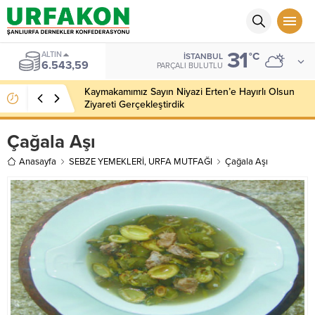
31
ALTIN
°C
İSTANBUL
6.543,59
PARÇALI BULUTLU
Kaymakamımız Sayın Niyazi Erten’e Hayırlı Olsun
Ziyareti Gerçekleştirdik
Çağala Aşı
Anasayfa
SEBZE YEMEKLERİ
,
URFA MUTFAĞI
Çağala Aşı