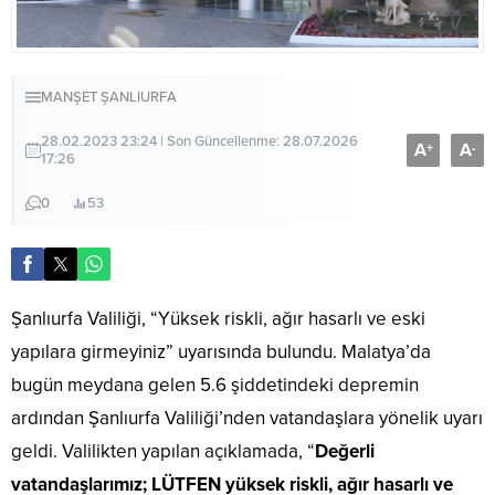
MANŞET
ŞANLIURFA
28.02.2023 23:24 | Son Güncellenme: 28.07.2026
A
A
+
-
17:26
0
53
Şanlıurfa Valiliği, “Yüksek riskli, ağır hasarlı ve eski
yapılara girmeyiniz” uyarısında bulundu. Malatya’da
bugün meydana gelen 5.6 şiddetindeki depremin
ardından Şanlıurfa Valiliği’nden vatandaşlara yönelik uyarı
geldi. Valilikten yapılan açıklamada, “
Değerli
vatandaşlarımız; LÜTFEN yüksek riskli, ağır hasarlı ve