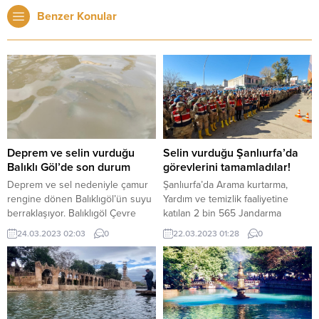
Benzer Konular
Deprem ve selin vurduğu
Selin vurduğu Şanlıurfa’da
Balıklı Göl’de son durum
görevlerini tamamladılar!
Deprem ve sel nedeniyle çamur
Şanlıurfa’da Arama kurtarma,
rengine dönen Balıklıgöl’ün suyu
Yardım ve temizlik faaliyetine
berraklaşıyor. Balıklıgöl Çevre
katılan 2 bin 565 Jandarma
Koruma Vakfı Müdürü Siracettin
Komando ve Güvenlik Korucuları
24.03.2023 02:03
0
22.03.2023 01:28
0
İlhan, göl suyunun bir ay
görevlerini tamamlayarak Kentten
içerisinde tamamen eski haline
ayrıldı. Sel afetinin yaşandığı
döneceğini söyledi.
Şanlıurfa’da arama kurtarma
Kahramanmaraş merkezli 6
çalışmaları bitti, bölgeye sevk
Şubat’taki 7.7 ve 7.6’lık iki büyük
edilen komandolar, iş yerlerine ve
depremin etkilediği illerden biri
evlere dolan çamur yığınlarını