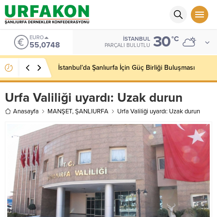
30
EURO
°C
İSTANBUL
55,0748
PARÇALI BULUTLU
İstanbul’da Şanlıurfa İçin Güç Birliği Buluşması
Urfa Valiliği uyardı: Uzak durun
Anasayfa
MANŞET
,
ŞANLIURFA
Urfa Valiliği uyardı: Uzak durun