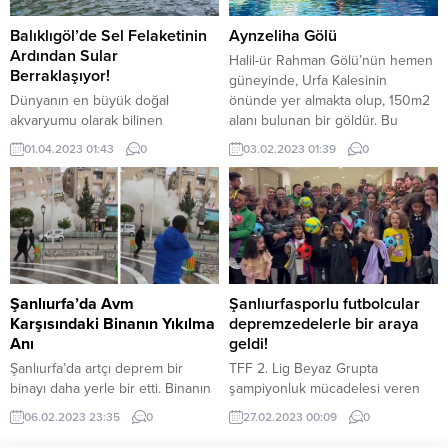
de Şanlıurfa oldu. Birçok binanın
kaldırarak, ellerinde küreklerle
yıkıldığı kentte tarihi ve turistik...
temizlik yaptı. 6 Şubat’ta yaşanan
Balıklıgöl’de Sel Felaketinin
Aynzeliha Gölü
depremlerin ardından bugün...
Ardından Sular
Halil-ür Rahman Gölü’nün hemen
Berraklaşıyor!
güneyinde, Urfa Kalesinin
Dünyanın en büyük doğal
önünde yer almakta olup, 150m2
akvaryumu olarak bilinen
alanı bulunan bir göldür. Bu
Şanlıurfa’nın simgesi Balıklıgöl’de,
göldeki balıklar, mekânın kutsal
01.04.2023 01:43
0
03.02.2023 01:39
0
deprem ve sel felaketleri sonrası
olduğuna inanıldığından yenmez.
çamur rengini alan suyun
Rivayetlere göre, Hz İbrahim
normale dönmesiyle balıklar
ateşe atılacağı zaman, Nemrut’un
yeniden ortaya çıktı.
kızı Zeliha, Hz. İbrahim’in dinine
Kahramanmaraş merkezli
iman ettiğini söyleyince, babası
depremlerin etkilediği
tarafından ateşe atılır. Zeliha
Şanlıurfa’nın simgesi olan
yanarak can verir. Daha sonra,...
Balıklıgöl suyunun rengi çamura
Şanlıurfa’da Avm
Şanlıurfasporlu futbolcular
dönmüş ve bazı noktalarında
Karşısındaki Binanın Yıkılma
depremzedelerle bir araya
hasar oluşmuştu. Suyu
Anı
geldi!
berraklaşmaya başlayan
Şanlıurfa’da artçı deprem bir
TFF 2. Lig Beyaz Grupta
Balıklıgöl’ü bu kez de sel...
binayı daha yerle bir etti. Binanın
şampiyonluk mücadelesi veren
yıkılma anı bir vatandaşın cep
ve ikinci yarı hazırlıklarını
06.02.2023 23:35
0
27.02.2023 00:09
0
telefonu kamerasıyla
Antalya’da geçirdiği kamp