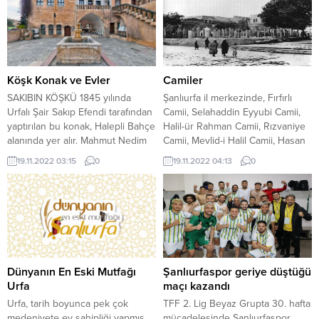
Köşk Konak ve Evler
Camiler
SAKIBIN KÖŞKÜ 1845 yılında
Şanlıurfa il merkezinde, Fırfırlı
Urfalı Şair Sakıp Efendi tarafından
Camii, Selahaddin Eyyubi Camii,
yaptırılan bu konak, Halepli Bahçe
Halil-ür Rahman Camii, Rızvaniye
alanında yer alır. Mahmut Nedim
Camii, Mevlid-i Halil Camii, Hasan
Konağı gibi haremlik ve selamlık
Padişah Camii, Narıncı Camii, Eski
19.11.2022 03:15
0
19.11.2022 04:13
0
olarak geniş bir alana yayılır.
Ömeriye Camii, Dabbakhane
1985’te Şanlıurfa Belediyesi’nce
Camii, Kıbrıs Mescidi,
onarımı ve çevre düzenlemesi
Mevlevihane Camii, Yeni Ömeriye
yapılan Sakıp Ağa Köşkü,
Camii, Nimetullah Camii, Çarhoğlu
günümüzde Koruma Amaçlı İmar
Camii, Kara Musa Camii, Tuzeken
Müdürlüğü olarak kullanılmaktadır.
Camii, Hacı Yadigâr Camii, Ulu
İkinci katın doğusunda...
Cami, Hüseyin Paşa Camii,...
Dünyanın En Eski Mutfağı
Şanlıurfaspor geriye düştüğü
Urfa
maçı kazandı
Urfa, tarih boyunca pek çok
TFF 2. Lig Beyaz Grupta 30. hafta
medeniyete ev sahipliği yapmış,
mücadelesinde Şanlıurfaspor,