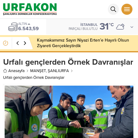
31
ALTIN
°C
İSTANBUL
6.543,59
PARÇALI BULUTLU
Kaymakamımız Sayın Niyazi Erten’e Hayırlı Olsun
Ziyareti Gerçekleştirdik
Urfalı gençlerden Örnek Davranışlar
Anasayfa
MANŞET
,
ŞANLIURFA
Urfalı gençlerden Örnek Davranışlar