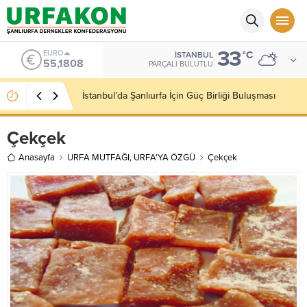
33
ALTIN
°C
İSTANBUL
6.662,82
PARÇALI BULUTLU
Kaymakamımız Sayın Niyazi Erten’e Hayırlı Olsun
Ziyareti Gerçekleştirdik
Çekçek
Anasayfa
URFA MUTFAĞI
,
URFA'YA ÖZGÜ
Çekçek