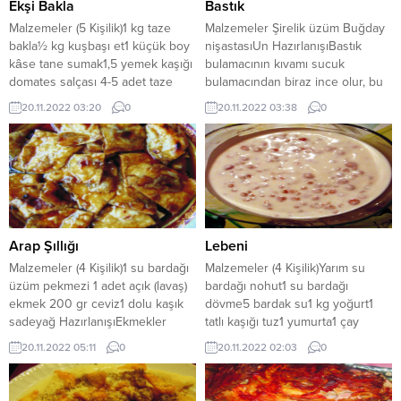
Ekşi Bakla
Bastık
Malzemeler (5 Kişilik)1 kg taze
Malzemeler Şirelik üzüm Buğday
bakla½ kg kuşbaşı et1 küçük boy
nişastasıUn HazırlanışıBastık
kâse tane sumak1,5 yemek kaşığı
bulamacının kıvamı sucuk
domates salçası 4-5 adet taze
bulamacından biraz ince olur, bu
sarımsak2 yemek kaşığı sadeyağ
nedenle nişasta oranı azaltılır.
20.11.2022 03:20
0
20.11.2022 03:38
0
Tuz HazırlanışıSumak derince bir
Hazırlanan bulamaç yere yayılan
kapta ıslatılıp bekletilir. Yıkanarak
bastık bezlerinin üzerine kollu
tencereye konulan ete iki bardak
tasla dökülür. İnce bir tabaka
su ilave edilerek haşlanmaya
halinde eşit oranda yayılması için
bırakılır. Diğer taraftan baklalar
iki kişi bezlerin ucundan tutar.
yıkanarak baş kısımları kesilir...
Bezin altından oklavayla eğim
yapılarak bulamacın fazlası alınır,
düz bir zemine...
Arap Şıllığı
Lebeni
Malzemeler (4 Kişilik)1 su bardağı
Malzemeler (4 Kişilik)Yarım su
üzüm pekmezi 1 adet açık (lavaş)
bardağı nohut1 su bardağı
ekmek 200 gr ceviz1 dolu kaşık
dövme5 bardak su1 kg yoğurt1
sadeyağ HazırlanışıEkmekler
tatlı kaşığı tuz1 yumurta1 çay
küçük parçalara ayrılarak servis
kaşığı nane1 çay kaşığı pul biber
20.11.2022 05:11
0
20.11.2022 02:03
0
tabağına konulur. Tavada iyice
HazırlanışıGeceden ıslatılan nohut
dağlanan yağa pekmez ilave
ve dövme düdüklü tencereye
edilir, kaynara çıkınca ekmeklerin
konularak suda iyice pişirilir.