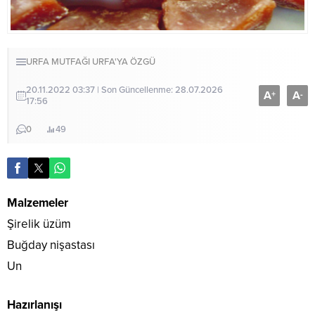
URFA MUTFAĞI
URFA'YA ÖZGÜ
20.11.2022 03:37 | Son Güncellenme: 28.07.2026
A
A
+
-
17:56
0
49
Malzemeler
Şirelik üzüm
Buğday nişastası
Un
Hazırlanışı