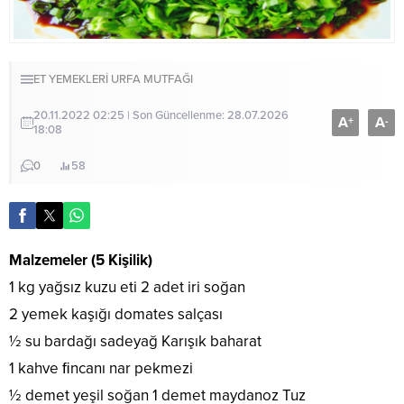
ET YEMEKLERİ
URFA MUTFAĞI
20.11.2022 02:25 | Son Güncellenme: 28.07.2026
A
A
+
-
18:08
0
58
Malzemeler (5 Kişilik)
1 kg yağsız kuzu eti 2 adet iri soğan
2 yemek kaşığı domates salçası
½ su bardağı sadeyağ Karışık baharat
1 kahve ﬁncanı nar pekmezi
½ demet yeşil soğan 1 demet maydanoz Tuz