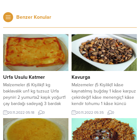
Benzer Konular
Urfa Usulu Katmer
Kavurga
Malzemeler (6 Kişilik)1 kg
Malzemeler (5 Kişilik)1 kâse
baklavalık un1 kg tuzsuz Urfa
kaynatılmış buğday 1 kâse karpuz
peyniri 2 yumurta2 kaşık yoğurt1
çekirdeği1 kâse menengiç1 kâse
çay bardağı sadeyağ 3 bardak
kendir tohumu 1 kâse küncü
tozşeker Limon suyuTuz
HazırlanışıYukarıdaki
20.11.2022 05:18
0
20.11.2022 05:35
0
HazırlanışıUn, iki yumurta, bir çay
malzemelerin her biri ayrı ayrı
bardağı sadeyağ ve biraz tuz
tavada az tuzlu su içinde haﬁf
konularak yoğrulur, bir-iki kaşık
kavrularak tepsiye dökülüp
yoğurt ilavesinden sonra yarım
karıştırılır. Kavanozlara ya da