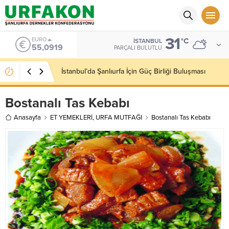
31
ALTIN
°C
İSTANBUL
6.525,81
PARÇALI BULUTLU
Kaymakamımız Sayın Niyazi Erten’e Hayırlı Olsun
Ziyareti Gerçekleştirdik
Bostanalı Tas Kebabı
Anasayfa
ET YEMEKLERİ
,
URFA MUTFAĞI
Bostanalı Tas Kebabı