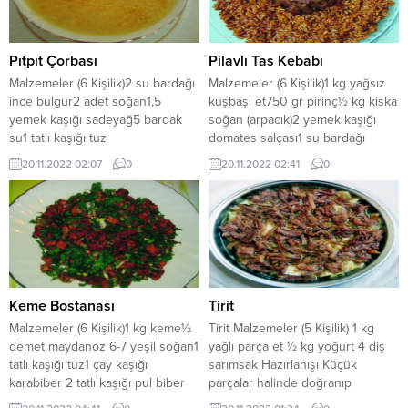
saat dinlendirilir. Şurup için ayrı
torbalara konularak saklanır. Kış
bir kapta üç bardak şeker iki
gecelerinin çerezidir.
bardak su...
Pıtpıt Çorbası
Pilavlı Tas Kebabı
Malzemeler (6 Kişilik)2 su bardağı
Malzemeler (6 Kişilik)1 kg yağsız
ince bulgur2 adet soğan1,5
kuşbaşı et750 gr pirinç½ kg kiska
yemek kaşığı sadeyağ5 bardak
soğan (arpacık)2 yemek kaşığı
su1 tatlı kaşığı tuz
domates salçası1 su bardağı
HazırlanışıSoğanlar ayıklanarak
sadeyağ1 yemek kaşığı pul biber1
20.11.2022 02:07
0
20.11.2022 02:41
0
ince doğranır. Geniş bir
tatlı kaşığı karışık baharat2 tatlı
tencerenin içerisinde yağ
kaşığı tuz HazırlanışıKuşbaşı etler
ısıtılarak ince kıyılmış soğanlar
yıkanarak geniş bir kaba konulur.
pembeleşinceye kadar kavrulur,
Soğanların başı ve dibi kesilerek
su ve tuz ilave edilerek suyun
kabukları soyulur, yıkanır, etin
kaynaması beklenir. Kaynayan
üzerine konulur. Salça,...
suyun içerisine yıkanan bulgurlar
ilave edilerek pişirilir, bulgurlar...
Keme Bostanası
Tirit
Malzemeler (6 Kişilik)1 kg keme½
Tirit Malzemeler (5 Kişilik) 1 kg
demet maydanoz 6-7 yeşil soğan1
yağlı parça et ½ kg yoğurt 4 diş
tatlı kaşığı tuz1 çay kaşığı
sarımsak Hazırlanışı Küçük
karabiber 2 tatlı kaşığı pul biber
parçalar halinde doğranıp
HazırlanışıKemeler temizlendikten
tencereye konulan etin üzerine