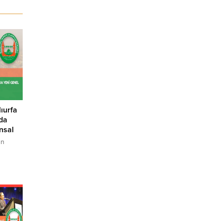
ıurfa
da
nsal
un
izin
izm
e katkı
da,
geride
hinde
rı