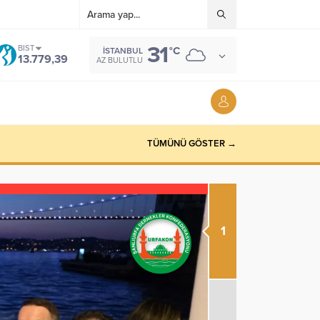
31
BIST
°C
İSTANBUL
13.779,39
AZ BULUTLU
TÜMÜNÜ GÖSTER →
1