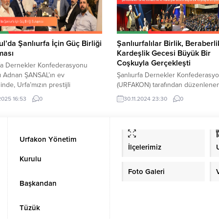
doğrultusunda, Konfederasyonum
yönetim kadrosunu belirlemek üzer
ul’da Şanlıurfa İçin Güç Birliği
Şanlıurfalılar Birlik, Beraberli
ması
Kardeşlik Gecesi Büyük Bir
Coşkuyla Gerçekleşti
rfa Dernekler Konfederasyonu
ı Adnan ŞANSAL’ın ev
Şanlıurfa Dernekler Konfederasy
inde, Urfa’mızın prestijli
(URFAKON) tarafından düzenlene
arından Sembol Ocakbaşı
Şanlıurfalılar Birlik, Beraberlik ve
.2025 16:53
0
30.11.2024 23:30
0
us’ta önemli bir istişare
Kardeşlik Gecesi, Esenler Dr. Kadi
sı gerçekleştirdik.
Topbaş Kültür Merkezi’nde yoğun 
ımıza;İstanbul Havalimanı İdari
katılımla gerçekleştirildi. Türkiye’n
limiz Doç. Dr. İlker
bir yanından Şanlıurfalı dernekler
Urfakon Yönetim
KAÇMAZ,Başakşehir Çam ve
federasyonların katıldığı gece, birl
İlçelerimiz
Şehir Hastanesi Başhekim Vekili
dayanışma ruhunu pekiştirirken, k
Kurulu
iz OCAKOĞLU,Esenyurt Belediye
zenginliklerimizin coşkuyla yaşand
Foto Galeri
Yardımcısı Av. Yusuf
etkinlik oldu. Geceye Geniş Katılı
,Mimarsinan Devlet Hastanesi
Sağlandı Ankara, İzmir,...
Başkandan
imi Dr. Mehmet
ĞLU,USPUM...
Tüzük