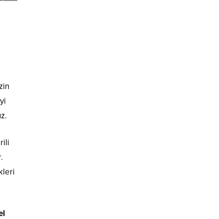
zin
yi
z.
ili
.
kleri
el