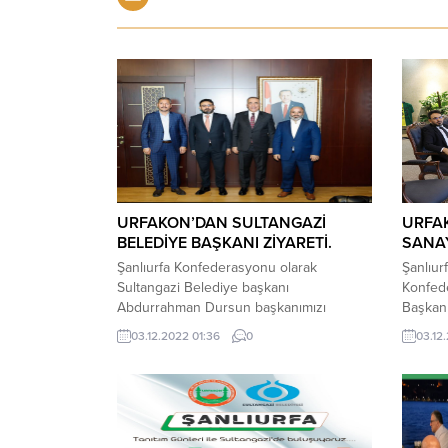
URFAKON’DAN SULTANGAZİ
URFAK
BELEDİYE BAŞKANI ZİYARETİ.
SANAY
Şanlıurfa Konfederasyonu olarak
Şanlıur
Sultangazi Belediye başkanı
Konfed
Abdurrahman Dursun başkanımızı
Başkanı
makamında ziyaret ettik. Memleketimiz
beraber
03.12.2022 01:36
0
03.12
hakkında istişare ettik.
Ticare
Misafirperverliğinden dolayı kendisine
Doğan Y
sonsuz teşekkürlermizi sunarız.
dilekle