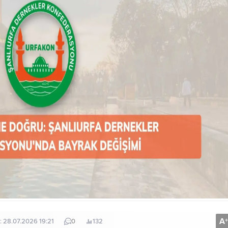
A
+
: 28.07.2026 19:21
0
132