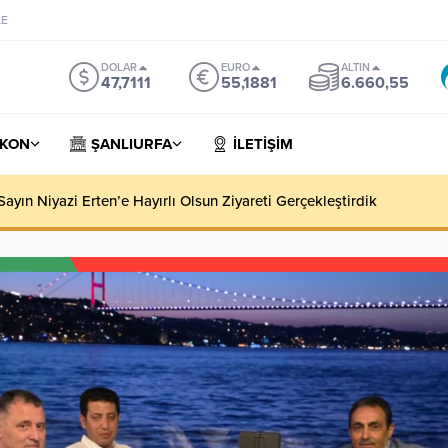
LE
DOLAR
EURO
ALTIN
47,7111
55,1881
6.660,55
KON
ŞANLIURFA
İLETİŞİM
yın Niyazi Erten’e Hayırlı Olsun Ziyareti Gerçekleştirdik