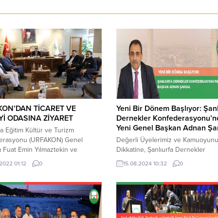
ON’DAN TİCARET VE
Yeni Bir Dönem Başlıyor: Şanl
İ ODASINA ZİYARET
Dernekler Konfederasyonu’n
Yeni Genel Başkan Adnan Şa
fa Eğitim Kültür ve Turizm
erasyonu (URFAKON) Genel
Değerli Üyelerimiz ve Kamuoyun
 Fuat Emin Yılmaztekin ve
Dikkatine, Şanlıurfa Dernekler
indeki heyet ile birlikte Şanlıurfa
Konfederasyonu olarak, geleceğim
.2022 01:12
0
15.08.2024 10:32
0
t ve Sanayi Odası Başkanı Mehmet
teminatı olan eğitim, kültür ve tur
etim’i ziyaret ederek hayırlı olsun
alanlarında Şanlıurfa’ya ve ülkemiz
rinde bulundu.
sağlama amacıyla çıktığımız bu yol
önemli bir değişim sürecini daha 
bırakıyoruz. 15 Ağustos 2024 tari
alınan olağanüstü genel kurul kara