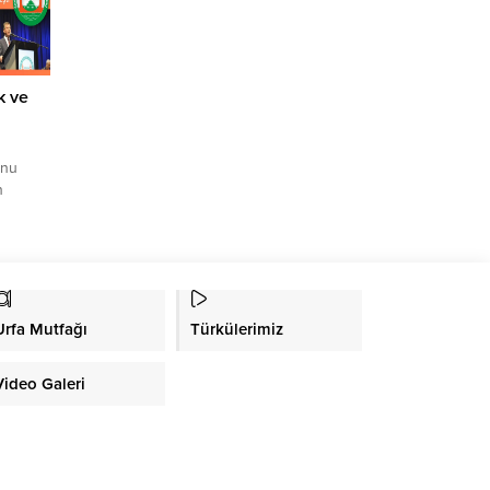
uz yeni
e bir...
k ve
onu
n
r
bir
in dört
in ve
ik ve
Urfa Mutfağı
Türkülerimiz
ültürel
ığı bir
Video Galeri
m