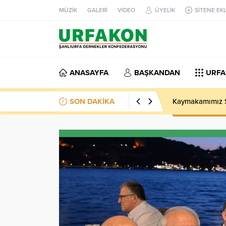
MÜZİK
GALERİ
VİDEO
ÜYELİK
SİTENE EK
ANASAYFA
BAŞKANDAN
URFA
SON DAKİKA
Kaymakamımız Sa