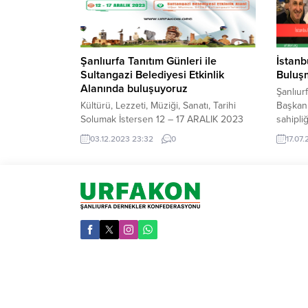
Şanlıurfa Tanıtım Günleri ile
İstanb
Sultangazi Belediyesi Etkinlik
Buluş
Alanında buluşuyoruz
Şanlıu
Kültürü, Lezzeti, Müziği, Sanatı, Tarihi
Başkan
Solumak İstersen 12 – 17 ARALIK 2023
sahipliğ
Tarihleri Arasında Şanlıurfa Tanıtım
markal
03.12.2023 23:32
0
17.07
Günleri ile Sultangazi Belediyesi Etkinlik
Bosphor
Alanında buluşuyoruz….Tüm Halkımız
buluşma
Davetlidir. Genel Başkanı Fuat
Toplant
Yılmaztekin Keşfetmenin, Tatmanın,
Amiri Va
Dinlemenin ve Öğrenmenin Zamanı:
HAKTAN
Şanlıurfa Tanıtım Günleri! Kültür, lezzet,
Sakura 
müzik, sanat ve tarih dolu bir etkinlik için
Dr. Az
Şanlıurfa Tanıtım...
Başkan 
ULUTAŞ
Başhek
KÖSEO