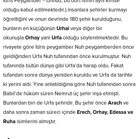
İdris Peygamber = Uhnud, bu dört ismin aynı kimse
olduğu kabul edilmektedir.) insanlara şehirler kurmayı
öğrettiğini ve onun devrinde 180 şehir kurulduğunu,
bunların en küçüğünün
Urhai
veya diğer bir
okunuşla
Orhay
yani
Urfa
olduğu söylenilmektedir. Bu
rivayete göre İdris peygamber Nuh peygamberden önce
geldiğinden Urfa Nuh tufanından önce kurulmuştur. Nuh
tufanında bütün dünya gibi Urfa’da harap oldu. Fakat
tufandan sonra dünya yeniden kuruldu ve Urfa da tarihte
ki yerini aldı. Yine anlatıldığına göre Nuh tufanından sonra
Babil’de hüküm süren Nemrut üç şehir inşa etmişti.
Bunlardan biri de Urfa şehridir. Bu şehir önce
Arach
ve
daha sonra zaman süreci içinde
Erech, Orhay,
Edessa ve
Ruha
isimlerini almıştır.