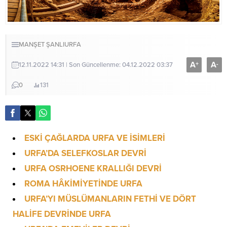
MANŞET
ŞANLIURFA
A
A
+
-
12.11.2022 14:31 | Son Güncellenme: 04.12.2022 03:37
0
131
ESKİ ÇAĞLARDA URFA VE İSİMLERİ
URFA’DA SELEFKOSLAR DEVRİ
URFA OSRHOENE KRALLIĞI DEVRİ
ROMA HÂKİ
MİYETİNDE URFA
URFA’YI MÜSLÜMANLARIN FETHİ VE DÖRT
HALİFE DEVRİNDE URFA