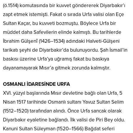
(ö.1514) komutasında bir kuvvet göndererek Diyarbakır’ı
zapt etmek istemişti. Fakat o sırada Urfa valisi olan Eçe
Sultan Kaçar, bu kuvveti bozmuştu. Böylece Urfa bir
müddet daha Safevilerin elinde kalmıştı. Bu tarihlerde
İbrahim Gülşenî (1426–1534) adındaki Halveti-Gülşeni
tarikatı şeyhi de Diyarbakır’da bulunuyordu. Şah İsmail’in
baskısı üzerine Urfa’ya uğramış fakat bu baskıya
dayanamayarak Mısır’a gitmek zorunda kalmıştır.
OSMANLI İDARESİNDE URFA
XVI. yüzyıl başlarında Mısır devletine bağlı olan Urfa, 5
Nisan 1517 tarihinde Osmanlı sultanı Yavuz Sultan Selim
(1512–1520) tarafından alındı. Önce Urfa sancak olarak
Diyarbakır eyaletine bağlandı. İlk valisi de Piri Bey oldu.
Kanuni Sultan Süleyman (1520–1566) Bağdat seferi