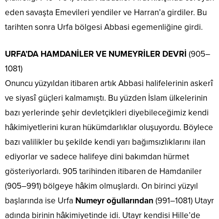
eden savaşta Emevileri yendiler ve Harran’a girdiler. Bu
tarihten sonra Urfa bölgesi Abbasi egemenliğine girdi.
URFA’DA HAMDANİLER VE NUMEYRİLER DEVRİ
(905–
1081)
Onuncu yüzyıldan itibaren artık Abbasi halifelerinin askerî
ve siyasî güçleri kalmamıştı. Bu yüzden İslam ülkelerinin
bazı yerlerinde şehir devletçikleri diyebileceğimiz kendi
hâkimiyetlerini kuran hükümdarlıklar oluşuyordu. Böylece
bazı valilikler bu şekilde kendi yarı bağımsızlıklarını ilan
ediyorlar ve sadece halifeye dini bakımdan hürmet
gösteriyorlardı. 905 tarihinden itibaren de Hamdaniler
(905–991) bölgeye hâkim olmuşlardı. On birinci yüzyıl
başlarında ise Urfa
Numeyr oğullarından
(991–1081) Utayr
adında birinin hâkimiyetinde idi. Utayr kendisi Hille’de