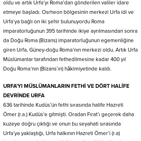
oldu ve artık Urfa’yı Roma’dan gönderilen valiler idare
etmeye başladı. Osrheon bölgesinin merkezi Urfa idi ve
Urfa’ya bağlı on iki şehir bulunuyordu Roma
imparatorluğunun 395 tarihinde ikiye ayrılmasından sonra
da Doğu Roma (Bizans) imparatorluğunun egemenliğine
giren Urfa, Güney-doğu Roma’nın merkezi oldu. Artık Urfa
Müslümanlar tarafından fethedilmesine kadar 400 yıl
Doğu Roma’nın (Bizans’ın) hâkimiyetinde kaldı.
URFA’YI MÜSLÜMANLARIN FETHİ VE DÖRT HALİFE
DEVRİNDE URFA
636 tarihinde Kudüs’ün fethi sırasında halife Hazreti
Ömer (r.a.) Kudüs’e gitmişti. Oradan Fırat’ı geçerek daha
kuzeye doğru çıktığı ve onun bu seyahati sırasında
Urfa’ya yaklaştığı, Urfa halkının Hazreti Ömer’i (r.a)