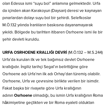
olan Edessa ismi “suyu bol” anlamına gelmektedir. Urfa
da içinden akan Karakoyun (Daysan) deresi ve kaynayan
pınarlardan dolayı suyu bol bir şehirdi. Selefkoslar
M.Ö.132 yılında İranlıların baskısına dayanamayarak
yıkıldı. Bölgede bu tarihten itibaren Osrhoene ismi ile bir
şehir devleti kuruldu.
URFA OSRHOENE KRALLIĞI DEVRİ
(M.Ö.132 – M.S.244)
Urfa’da kurulan ilk ve tek bağımsız devlet Osrhoene
krallığıdır. İngiliz tarihçi Segal’ın belirttiğine göre
Osrhoene adı Urfa’nın ilk adı Orhay’dan türemiş olabilir.
Osrhoene, Urfa ve çevresine birlikte verilen bir isimdir.
Fakat başka bir rivayete göre Urfa krallığının
adının
Osrhoene
olmadığı, bu ismin Urfa krallığının Roma
hâkimiyetine geçtikten ve bir Roma eyaleti olduktan