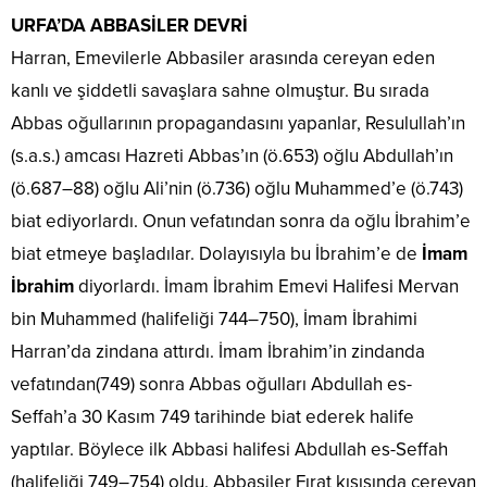
URFA’DA ABBASİLER DEVRİ
Harran, Emevilerle Abbasiler arasında cereyan eden
kanlı ve şiddetli savaşlara sahne olmuştur. Bu sırada
Abbas oğullarının propagandasını yapanlar, Resulullah’ın
(s.a.s.) amcası Hazreti Abbas’ın (ö.653) oğlu Abdullah’ın
(ö.687–88) oğlu Ali’nin (ö.736) oğlu Muhammed’e (ö.743)
biat ediyorlardı. Onun vefatından sonra da oğlu İbrahim’e
biat etmeye başladılar. Dolayısıyla bu İbrahim’e de
İmam
İbrahim
diyorlardı. İmam İbrahim Emevi Halifesi Mervan
bin Muhammed (halifeliği 744–750), İmam İbrahimi
Harran’da zindana attırdı. İmam İbrahim’in zindanda
vefatından(749) sonra Abbas oğulları Abdullah es-
Seffah’a 30 Kasım 749 tarihinde biat ederek halife
yaptılar. Böylece ilk Abbasi halifesi Abdullah es-Seffah
(halifeliği 749–754) oldu. Abbasiler Fırat kısışında cereyan