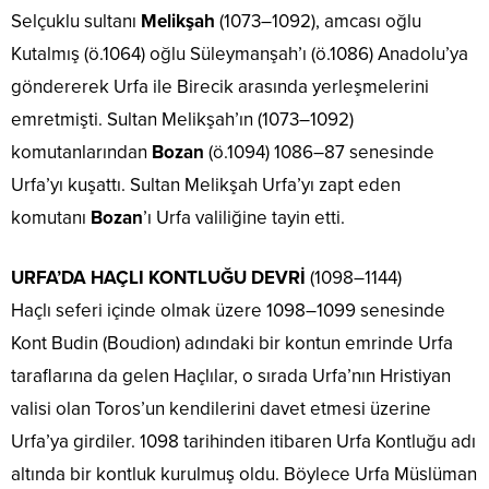
Selçuklu sultanı
Melikşah
(1073–1092), amcası oğlu
Kutalmış (ö.1064) oğlu Süleymanşah’ı (ö.1086) Anadolu’ya
göndererek Urfa ile Birecik arasında yerleşmelerini
emretmişti. Sultan Melikşah’ın (1073–1092)
komutanlarından
Bozan
(ö.1094) 1086–87 senesinde
Urfa’yı kuşattı. Sultan Melikşah Urfa’yı zapt eden
komutanı
Bozan
’ı Urfa valiliğine tayin etti.
URFA’DA HAÇLI KONTLUĞU DEVRİ
(1098–1144)
Haçlı seferi içinde olmak üzere 1098–1099 senesinde
Kont Budin (Boudion) adındaki bir kontun emrinde Urfa
taraflarına da gelen Haçlılar, o sırada Urfa’nın Hristiyan
valisi olan Toros’un kendilerini davet etmesi üzerine
Urfa’ya girdiler. 1098 tarihinden itibaren Urfa Kontluğu adı
altında bir kontluk kurulmuş oldu. Böylece Urfa Müslüman