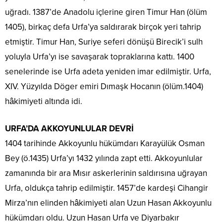
uğradı. 1387’de Anadolu içlerine giren Timur Han (ölüm
1405), birkaç defa Urfa’ya saldırarak birçok yeri tahrip
etmiştir. Timur Han, Suriye seferi dönüşü Birecik’i sulh
yoluyla Urfa’yı ise savaşarak topraklarına kattı. 1400
senelerinde ise Urfa adeta yeniden imar edilmiştir. Urfa,
XIV. Yüzyılda Döger emiri Dımaşk Hocanın (ölüm.1404)
hâkimiyeti altında idi.
URFA’DA AKKOYUNLULAR DEVRİ
1404 tarihinde Akkoyunlu hükümdarı Karayülük Osman
Bey (ö.1435) Urfa’yı 1432 yılında zapt etti. Akkoyunlular
zamanında bir ara Mısır askerlerinin saldırısına uğrayan
Urfa, oldukça tahrip edilmiştir. 1457’de kardeşi Cihangir
Mirza’nın elinden hâkimiyeti alan Uzun Hasan Akkoyunlu
hükümdarı oldu. Uzun Hasan Urfa ve Diyarbakır