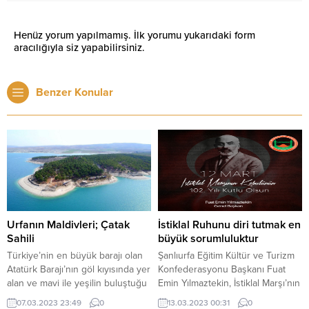
Henüz yorum yapılmamış. İlk yorumu yukarıdaki form
aracılığıyla siz yapabilirsiniz.
Benzer Konular
Urfanın Maldivleri; Çatak
İstiklal Ruhunu diri tutmak en
Sahili
büyük sorumluluktur
Türkiye’nin en büyük barajı olan
Şanlıurfa Eğitim Kültür ve Turizm
Atatürk Barajı’nın göl kıyısında yer
Konfederasyonu Başkanı Fuat
alan ve mavi ile yeşilin buluştuğu
Emin Yılmaztekin, İstiklal Marşı’nın
Şanlıurfa’nın Bozova ilçesindeki
Türkiye Büyük Millet Meclisi
07.03.2023 23:49
0
13.03.2023 00:31
0