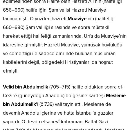
edilmesinden sonra Halife olan Hazreti Ali’nin (halifeliği
656–660) halifeliğini Şam valisi Hazreti Muaviye
tanımamıştı. O yüzden hazreti
Muaviye
’nin (halifeliği
660–680) Şam valiliği sırasında ve sonra müstakil
hareket ettiği halifeliği zamanlarında, Urfa da Muaviye’nin
idaresine girmiştir. Hazreti Muaviye, yumuşak huyluluğu
ve cömertliği ile sadece emrinde bulunan müslüman
kabilelerini değil, bölgedeki Hristiyanları da hoşnut
etmişti.
Velid bin Abdulmelik
(705–715) halife olduktan sonra el-
Cezire (güneydoğu Anadolu) bölgesine kardeşi
Mesleme
bin Abdulmelik’
i (ö.739) vali tayin etti. Mesleme de
devamlı Anadolu içlerine ve hatta İstanbul’a gazalar
yapardı. O devrin efsanevî kahramanı Battal Gazi