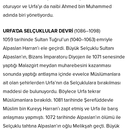
oturuyor ve Urfa’yı da naibi Ahmed bin Muhammed
adında biri yönetiyordu.
URFA’DA SELÇUKLULAR DEVRİ
(1086–1098)
1059 tarihinde Sultan Tuğrul’un (1040–1063) emriyle
Alpaslan Harran’ı ele geçirdi. Büyük Selçuklu Sultanı
Alpaslan’ın, Bizans İmparatoru Diyojen ile 1071 senesinde
yaptığı Malazgirt meydan muharebesini kazanması
sonunda yaptığı antlaşma içinde evvelce Müslümanlara
ait olan şehirlerden Urfa’nın da Selçuklulara bırakılması
maddesi de bulunuyordu. Böylece Urfa tekrar
Müslümanlara bırakıldı. 1081 tarihinde Şerefüddevle
Müslim bin Kureyş Harran’ı zapt etmiş ve Urfa ile barış
anlaşması yapmıştı. 1072 tarihinde Alpaslan’ın ölümü ile
Selçuklu tahtına Alpaslan’ın oğlu Melikşah geçti. Büyük