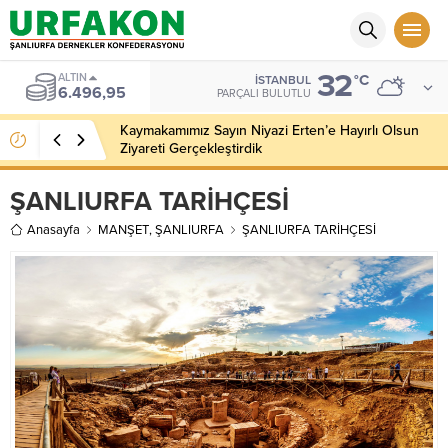
32
BIST
°C
İSTANBUL
13.703,13
PARÇALI BULUTLU
Kaymakamımız Sayın Niyazi Erten’e Hayırlı Olsun
Ziyareti Gerçekleştirdik
ŞANLIURFA TARİHÇESİ
Anasayfa
MANŞET
,
ŞANLIURFA
ŞANLIURFA TARİHÇESİ