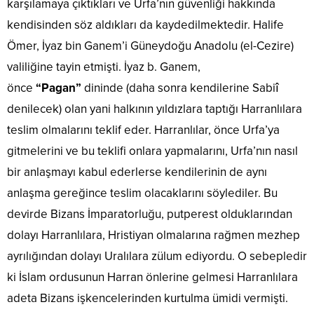
karşılamaya çıktıkları ve Urfa’nın güvenliği hakkında
kendisinden söz aldıkları da kaydedilmektedir. Halife
Ömer, İyaz bin Ganem’i Güneydoğu Anadolu (el-Cezire)
valiliğine tayin etmişti. İyaz b. Ganem,
önce
“Pagan”
dininde (daha sonra kendilerine Sabiî
denilecek) olan yani halkının yıldızlara taptığı Harranlılara
teslim olmalarını teklif eder. Harranlılar, önce Urfa’ya
gitmelerini ve bu teklifi onlara yapmalarını, Urfa’nın nasıl
bir anlaşmayı kabul ederlerse kendilerinin de aynı
anlaşma gereğince teslim olacaklarını söylediler. Bu
devirde Bizans İmparatorluğu, putperest olduklarından
dolayı Harranlılara, Hristiyan olmalarına rağmen mezhep
ayrılığından dolayı Uralılara zülum ediyordu. O sebepledir
ki İslam ordusunun Harran önlerine gelmesi Harranlılara
adeta Bizans işkencelerinden kurtulma ümidi vermişti.