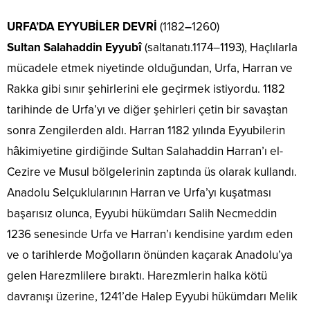
URFA’DA EYYUBİLER DEVRİ
(1182
–
1260)
Sultan Salahaddin Eyyubî
(saltanatı.1174–1193), Haçlılarla
mücadele etmek niyetinde olduğundan, Urfa, Harran ve
Rakka gibi sınır şehirlerini ele geçirmek istiyordu. 1182
tarihinde de Urfa’yı ve diğer şehirleri çetin bir savaştan
sonra Zengilerden aldı. Harran 1182 yılında Eyyubilerin
hâkimiyetine girdiğinde Sultan Salahaddin Harran’ı el-
Cezire ve Musul bölgelerinin zaptında üs olarak kullandı.
Anadolu Selçuklularının Harran ve Urfa’yı kuşatması
başarısız olunca, Eyyubi hükümdarı Salih Necmeddin
1236 senesinde Urfa ve Harran’ı kendisine yardım eden
ve o tarihlerde Moğolların önünden kaçarak Anadolu’ya
gelen Harezmlilere bıraktı. Harezmlerin halka kötü
davranışı üzerine, 1241’de Halep Eyyubi hükümdarı Melik