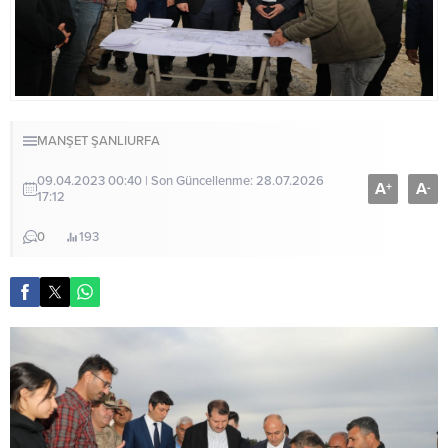
MANŞET
ŞANLIURFA
09.04.2023 00:40 | Son Güncellenme: 28.07.2026
A
A
+
-
17:12
0
193