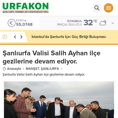
32
EURO
°C
İSTANBUL
55,0748
PARÇALI BULUTLU
İstanbul’da Şanlıurfa İçin Güç Birliği Buluşması
Şanlıurfa Valisi Salih Ayhan ilçe
gezilerine devam ediyor.
Anasayfa
MANŞET
,
ŞANLIURFA
Şanlıurfa Valisi Salih Ayhan ilçe gezilerine devam ediyor.