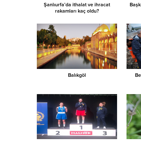
Şanlıurfa’da ithalat ve ihracat
Başk
rakamları kaç oldu?
Balıkgöl
Be