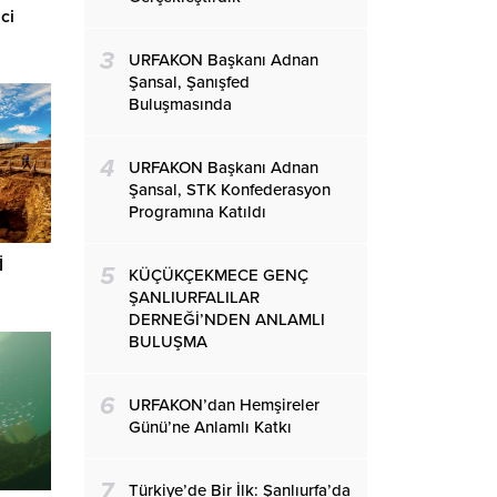
ci
3
URFAKON Başkanı Adnan
Şansal, Şanışfed
Buluşmasında
4
URFAKON Başkanı Adnan
Şansal, STK Konfederasyon
Programına Katıldı
İ
5
KÜÇÜKÇEKMECE GENÇ
ŞANLIURFALILAR
DERNEĞİ’NDEN ANLAMLI
BULUŞMA
6
URFAKON’dan Hemşireler
Günü’ne Anlamlı Katkı
7
Türkiye’de Bir İlk: Şanlıurfa’da