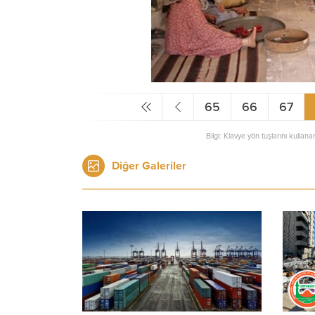
65
66
67
Bilgi: Klavye yön tuşlarını kullana
Diğer Galeriler