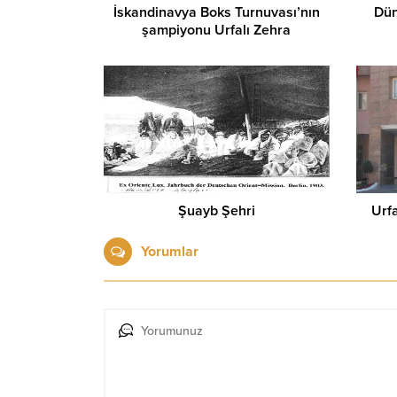
İskandinavya Boks Turnuvası’nın
Dün
şampiyonu Urfalı Zehra
Şuayb Şehri
Urfa
Yorumlar