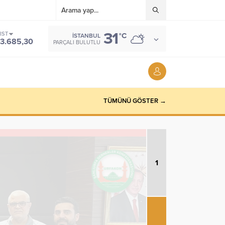
31
IST
°C
İSTANBUL
13.685,30
PARÇALI BULUTLU
TÜMÜNÜ GÖSTER →
1