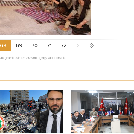
68
69
70
71
72
rak galeri resimleri arasında geçiş yapabilirsiniz.