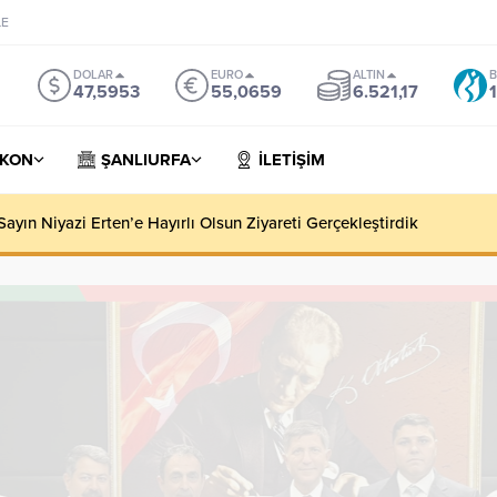
LE
DOLAR
EURO
ALTIN
B
47,5953
55,0659
6.521,17
KON
ŞANLIURFA
İLETİŞİM
yın Niyazi Erten’e Hayırlı Olsun Ziyareti Gerçekleştirdik