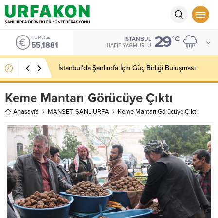
29
ALTIN
°C
İSTANBUL
6.660,55
HAFIF YAĞMURLU
Kaymakamımız Sayın Niyazi Erten’e Hayırlı Olsun
Ziyareti Gerçekleştirdik
Keme Mantarı Görücüye Çıktı
Anasayfa
MANŞET
,
ŞANLIURFA
Keme Mantarı Görücüye Çıktı