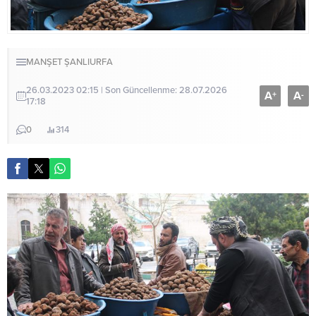
MANŞET
ŞANLIURFA
26.03.2023 02:15 | Son Güncellenme: 28.07.2026
A
A
+
-
17:18
0
314