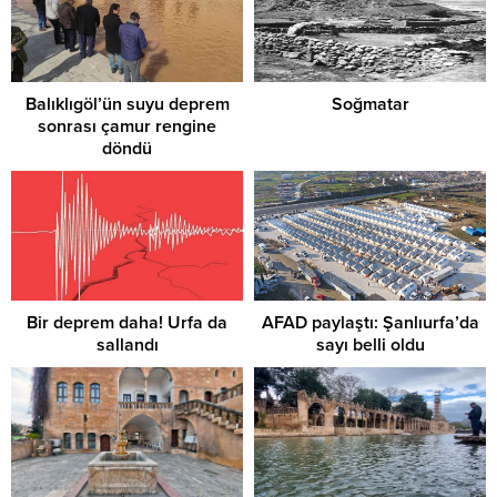
Balıklıgöl’ün suyu deprem
Soğmatar
sonrası çamur rengine
döndü
Bir deprem daha! Urfa da
AFAD paylaştı: Şanlıurfa’da
sallandı
sayı belli oldu