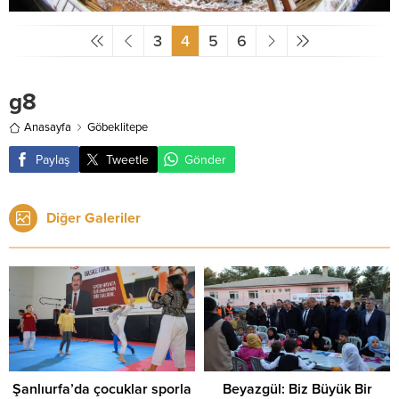
3
4
5
6
g8
Anasayfa
Göbeklitepe
Paylaş
Tweetle
Gönder
Diğer Galeriler
Şanlıurfa’da çocuklar sporla
Beyazgül: Biz Büyük Bir