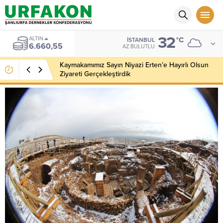
32
ALTIN
°C
İSTANBUL
6.660,55
AZ BULUTLU
Kaymakamımız Sayın Niyazi Erten’e Hayırlı Olsun
Ziyareti Gerçekleştirdik