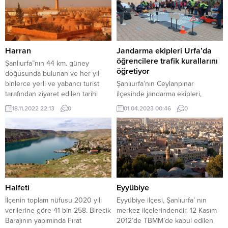
yayımladı. Başkan Yılmaztekin,
amaçlı turizme kapatılan
“istiklal ruhunu daima diri tutmak
Göbeklitepe (3 Nisan Pazartesi)
en büyük sorumluluğumuzdur”
itibariyle ziyaretçilere açık olacağı
dedi. Başkan Yılmaztekin, “ 12
öğrenildi. Kültür ve Turizm
Mart İstiklal Marşı’nın Kabulü...
Bakanlığı’nca alınan karar ile
Harran
Jandarma ekipleri Urfa’da
depremden dolayı kapatılan
öğrencilere trafik kurallarını
Şanlıurfa”nın 44 km. güney
Göbeklitepe’ye geçtiğimiz yıl 850
öğretiyor
doğusunda bulunan ve her yıl
bin ziyaretçi gelmişti. HALİLİYE-
binlerce yerli ve yabancı turist
Şanlıurfa’nın Ceylanpınar
Dünyanın...
tarafından ziyaret edilen tarihi
ilçesinde jandarma ekipleri,
kent Harran, kendi adıyla anılan
okulda öğrencilere trafik eğitimi
18.11.2022 22:13
0
01.04.2023 00:46
0
ovanın merkezinde kurulmuştur.
verdi. Ceylanpınar ilçe Jandarma
İlçe nüfusu 2020 yılı TUİK
Komutanlığına bağlı Jandarma
verilerine göre 92 bin 549 tir.
Trafik ekipleri, eğitim ve öğretim
Buna göre nüfusun % 89 ‘lük
faaliyetlerine yönelik yaptığı
bölümü Köylerde % 11’lik bölümü
çalışmalarını sürdürüyor. Bu
ise merkezde yaşamaktadır.İlçede
çerçevede ekipler, kırsalda
99 köy...
faaliyet gösteren okulları bir bir
ziyaret ederek trafik eğitimleri
Halfeti
Eyyübiye
veriyor. Ekiplerin yaptığı eğitimler
İlçenin toplam nüfusu 2020 yılı
Eyyübiye ilçesi, Şanlıurfa’ nın
çerçevesinde son duraklarından
verilerine göre 41 bin 258. Birecik
merkez ilçelerindendir. 12 Kasım
bir tanesi ise kırsal...
Barajının yapımında Fırat
2012’de TBMM’de kabul edilen