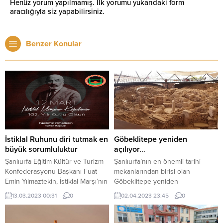
Henüz yorum yapılmamış. İlk yorumu yukarıdaki form
aracılığıyla siz yapabilirsiniz.
Benzer Konular
İstiklal Ruhunu diri tutmak en
Göbeklitepe yeniden
büyük sorumluluktur
açılıyor…
Şanlıurfa Eğitim Kültür ve Turizm
Şanlıurfa’nın en önemli tarihi
Konfederasyonu Başkanı Fuat
mekanlarından birisi olan
Emin Yılmaztekin, İstiklal Marşı’nın
Göbeklitepe yeniden
Türkiye Büyük Millet Meclisi
ziyaretçilerine kapılarını açıyor.
13.03.2023 00:31
0
02.04.2023 23:45
0
(TBMM) tarafından kabulünün 102.
Kahramanmaraş merkezli
yılı ve Mehmet Akif Ersoy’u Anma
meydana gelen büyük
Günü nedeniyle bir mesaj
depremlerin ardından önlem