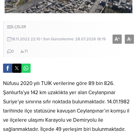
İLÇELER
A
A
+
-
18.11.2022 22:10 | Son Güncellenme: 28.07.2026 18:19
0
71
Nüfusu 2020 yılı TUİK verilerine göre 89 bin 826.
Şanlıurfa’ya 142 km uzaklıkta yer alan Ceylanpınar
Suriye’ye sınırına sıfır noktada bulunmaktadır. 14.01.1982
tarihinde ilçe statüsüne kavuşan Ceylanpınar’ın komşu il
ve ilçelere ulaşımı Karayolu ve Demiryolu ile
sağlanmaktadır. İlçede 49 yerleşim biri bulunmaktadır.