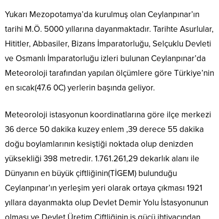
Yukarı Mezopotamya’da kurulmuş olan Ceylanpınar’ın
tarihi M.Ö. 5000 yıllarına dayanmaktadır. Tarihte Asurlular,
Hititler, Abbasiler, Bizans İmparatorluğu, Selçuklu Devleti
ve Osmanlı İmparatorluğu izleri bulunan Ceylanpınar’da
Meteoroloji tarafından yapılan ölçümlere göre Türkiye’nin
en sıcak(47.6 0C) yerlerin başında geliyor.
Meteoroloji istasyonun koordinatlarına göre ilçe merkezi
36 derce 50 dakika kuzey enlem ,39 derece 55 dakika
doğu boylamlarının kesiştiği noktada olup denizden
yüksekliği 398 metredir. 1.761.261,29 dekarlık alanı ile
Dünyanın en büyük çiftliğinin(TİGEM) bulunduğu
Ceylanpınar’ın yerleşim yeri olarak ortaya çıkması 1921
yıllara dayanmakta olup Devlet Demir Yolu İstasyonunun
olması ve Devlet Üretim Çiftliğinin iş gücü ihtiyacından