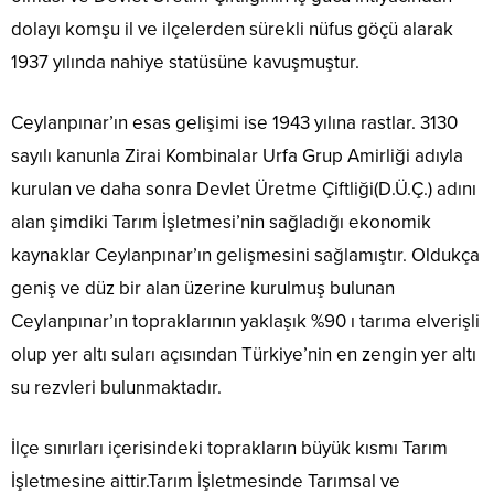
dolayı komşu il ve ilçelerden sürekli nüfus göçü alarak
1937 yılında nahiye statüsüne kavuşmuştur.
Ceylanpınar’ın esas gelişimi ise 1943 yılına rastlar. 3130
sayılı kanunla Zirai Kombinalar Urfa Grup Amirliği adıyla
kurulan ve daha sonra Devlet Üretme Çiftliği(D.Ü.Ç.) adını
alan şimdiki Tarım İşletmesi’nin sağladığı ekonomik
kaynaklar Ceylanpınar’ın gelişmesini sağlamıştır. Oldukça
geniş ve düz bir alan üzerine kurulmuş bulunan
Ceylanpınar’ın topraklarının yaklaşık %90 ı tarıma elverişli
olup yer altı suları açısından Türkiye’nin en zengin yer altı
su rezvleri bulunmaktadır.
İlçe sınırları içerisindeki toprakların büyük kısmı Tarım
İşletmesine aittir.Tarım İşletmesinde Tarımsal ve