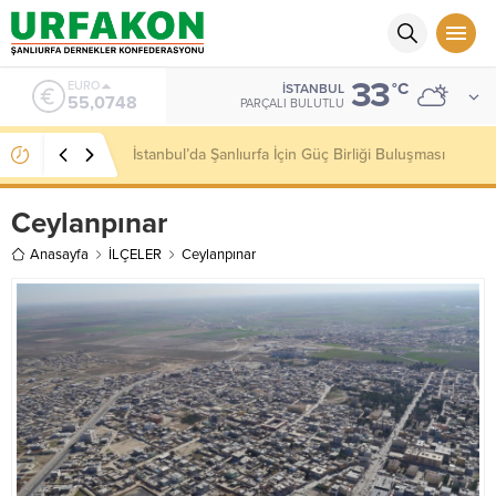
33
ALTIN
°C
İSTANBUL
6.623,43
PARÇALI BULUTLU
Kaymakamımız Sayın Niyazi Erten’e Hayırlı Olsun
Ziyareti Gerçekleştirdik
Ceylanpınar
Anasayfa
İLÇELER
Ceylanpınar