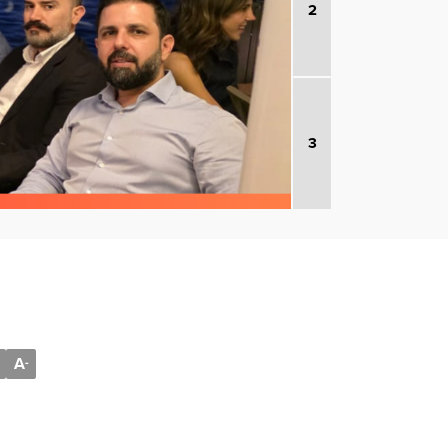
2
3
A
-