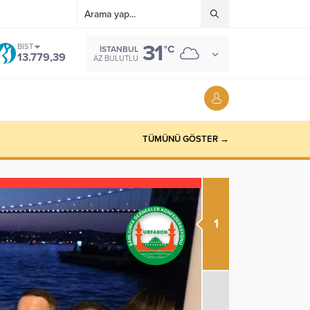
31
BIST
°C
İSTANBUL
13.779,39
AZ BULUTLU
TÜMÜNÜ GÖSTER →
1