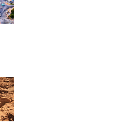
ppendChild(__sc);})
ppendChild(__sc);})