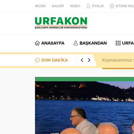
MÜZİK
GALERİ
VİDEO
ÜYELİK
SİTENE EK
ANASAYFA
BAŞKANDAN
URFA
SON DAKİKA
Kaymakamımız Sa