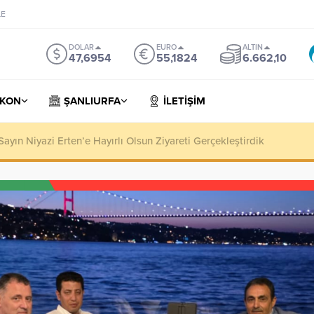
LE
DOLAR
EURO
ALTIN
47,6954
55,1824
6.662,10
KON
ŞANLIURFA
İLETİŞİM
yın Niyazi Erten’e Hayırlı Olsun Ziyareti Gerçekleştirdik