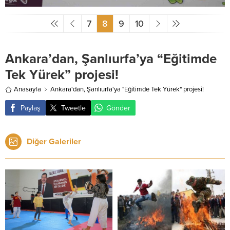
7
8
9
10
Ankara’dan, Şanlıurfa’ya “Eğitimde
Tek Yürek” projesi!
Anasayfa
Ankara'dan, Şanlıurfa'ya "Eğitimde Tek Yürek" projesi!
Paylaş
Tweetle
Gönder
Diğer Galeriler