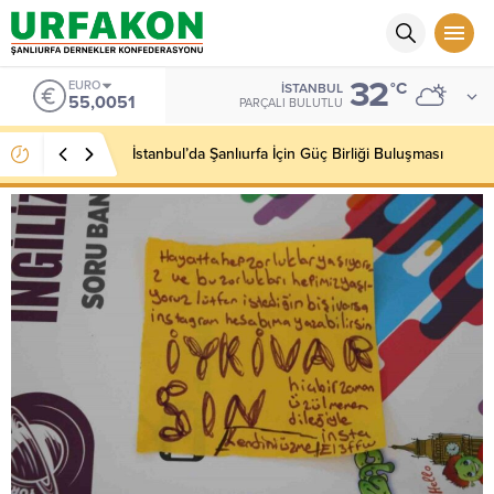
32
EURO
°C
İSTANBUL
55,0051
PARÇALI BULUTLU
İstanbul’da Şanlıurfa İçin Güç Birliği Buluşması