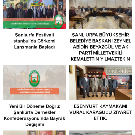
Şanlıurfa Festivali
ŞANLIURFA BÜYÜKŞEHİR
İstanbul’da Görkemli
BELEDİYE BAŞKANI ZEYNEL
Lansmanla Başladı
ABİDİN BEYAZGÜL VE AK
PARTİ MİLLETVEKİLİ
KEMALETTİN YILMAZTEKİN
ZİYARETİ
Yeni Bir Döneme Doğru:
ESENYURT KAYMAKAMI
Şanlıurfa Dernekler
VURAL KARAGÜL’Ü ZİYARET
Konfederasyonu’nda Bayrak
ETTİK.
Değişimi