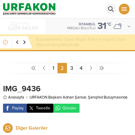
31
ALTIN
°C
İSTANBUL
6.543,59
PARÇALI BULUTLU
Kaymakamımız Sayın Niyazi Erten’e Hayırlı Olsun
Ziyareti Gerçekleştirdik
1
2
3
4
IMG_9436
Anasayfa
URFAKON Başkanı Adnan Şansal, Şanışfed Buluşmasında
Paylaş
Tweetle
Gönder
Diğer Galeriler