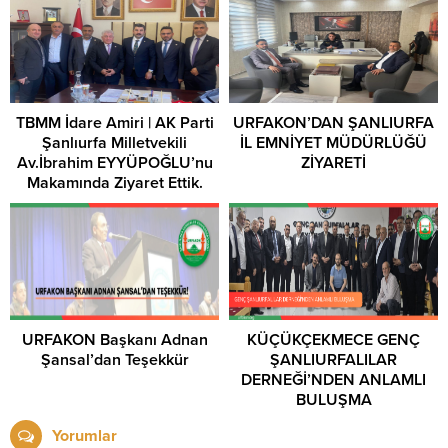
TBMM İdare Amiri | AK Parti
URFAKON’DAN ŞANLIURFA
Şanlıurfa Milletvekili
İL EMNİYET MÜDÜRLÜĞÜ
Av.İbrahim EYYÜPOĞLU’nu
ZİYARETİ
Makamında Ziyaret Ettik.
URFAKON Başkanı Adnan
KÜÇÜKÇEKMECE GENÇ
Şansal’dan Teşekkür
ŞANLIURFALILAR
DERNEĞİ’NDEN ANLAMLI
BULUŞMA
Yorumlar