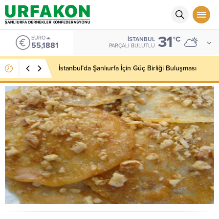
31
EURO
°C
İSTANBUL
55,1881
PARÇALI BULUTLU
İstanbul’da Şanlıurfa İçin Güç Birliği Buluşması