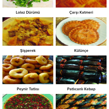
Lolaz Dürümü
Çarşı Katmeri
Şişperek
Külünçe
Peynir Tatlısı
Patlıcanlı Kebap