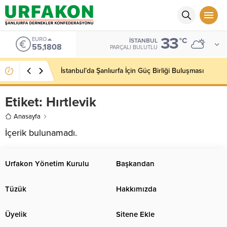
33
EURO
°C
İSTANBUL
55,1808
PARÇALI BULUTLU
İstanbul’da Şanlıurfa İçin Güç Birliği Buluşması
Etiket:
Hırtlevik
Anasayfa
İçerik bulunamadı.
Urfakon Yönetim Kurulu
Başkandan
Tüzük
Hakkımızda
Üyelik
Sitene Ekle