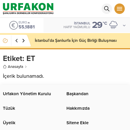
29
EURO
°C
İSTANBUL
55,1881
HAFIF YAĞMURLU
İstanbul’da Şanlıurfa İçin Güç Birliği Buluşması
Etiket:
ET
Anasayfa
İçerik bulunamadı.
Urfakon Yönetim Kurulu
Başkandan
Tüzük
Hakkımızda
Üyelik
Sitene Ekle