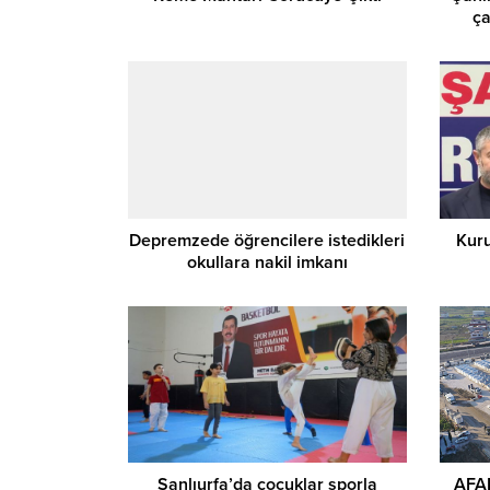
ça
Depremzede öğrencilere istedikleri
Kuru
okullara nakil imkanı
Şanlıurfa’da çocuklar sporla
AFAD