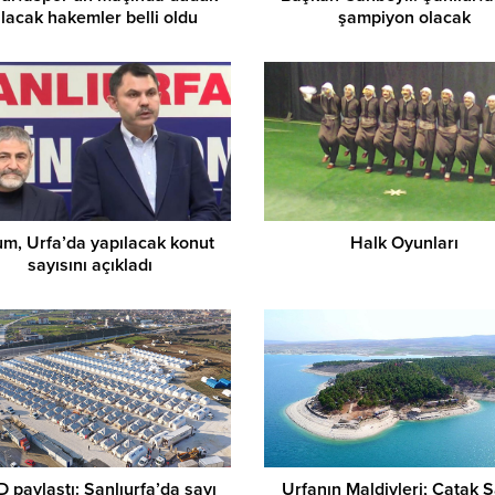
lacak hakemler belli oldu
şampiyon olacak
m, Urfa’da yapılacak konut
Halk Oyunları
sayısını açıkladı
 paylaştı: Şanlıurfa’da sayı
Urfanın Maldivleri; Çatak S