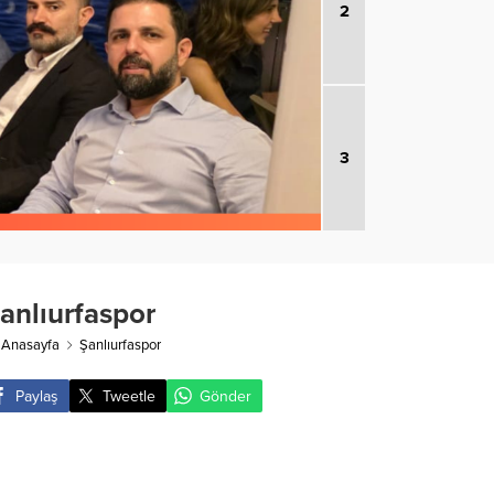
2
3
anlıurfaspor
Anasayfa
Şanlıurfaspor
Paylaş
Tweetle
Gönder