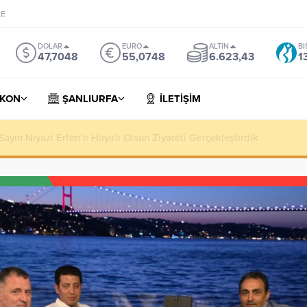
LE
DOLAR
EURO
ALTIN
BI
47,7048
55,0748
6.623,43
1
KON
ŞANLIURFA
İLETİŞİM
yın Niyazi Erten’e Hayırlı Olsun Ziyareti Gerçekleştirdik