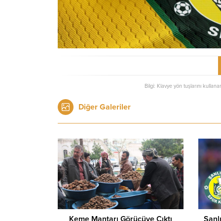
Bilgi: Klavye yön tuşlarını kullana
Diğer Galeriler
Keme Mantarı Görücüye Çıktı
Şanl