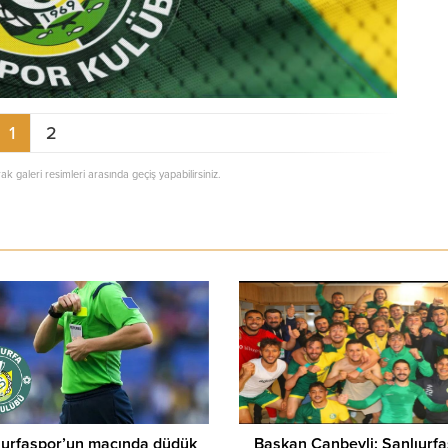
1
2
rak galeri resimleri arasında geçiş yapabilirsiniz.
ıurfaspor’un maçında düdük
Başkan Canbeyli: Şanlıurf