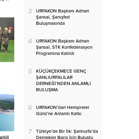
3
URFAKON Başkanı Adnan
Şansal, Şanışfed
Buluşmasında
4
URFAKON Başkanı Adnan
Şansal, STK Konfederasyon
Programına Katıldı
5
KÜÇÜKÇEKMECE GENÇ
ŞANLIURFALILAR
DERNEĞİ’NDEN ANLAMLI
BULUŞMA
6
URFAKON’dan Hemşireler
Günü’ne Anlamlı Katkı
7
Türkiye’de Bir İlk: Şanlıurfa’da
ahili
Dernekler Barış İçin Buluştu