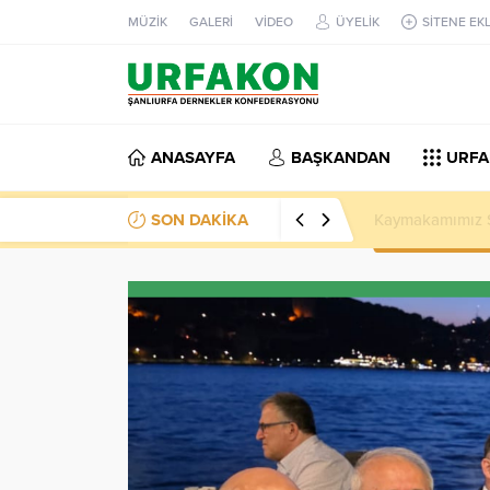
MÜZİK
GALERİ
VİDEO
ÜYELİK
SİTENE EK
ANASAYFA
BAŞKANDAN
URFA
SON DAKİKA
Kaymakamımız Sa