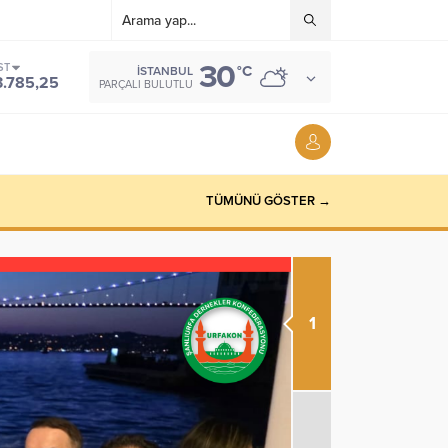
30
ST
°C
İSTANBUL
3.785,25
PARÇALI BULUTLU
TÜMÜNÜ GÖSTER →
1