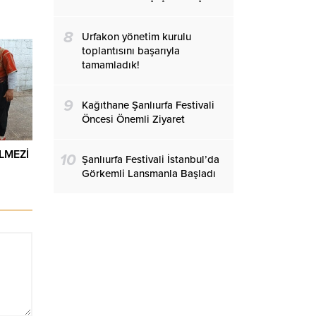
8
Urfakon yönetim kurulu
toplantısını başarıyla
tamamladık!
9
Kağıthane Şanlıurfa Festivali
Öncesi Önemli Ziyaret
LMEZİ
10
Şanlıurfa Festivali İstanbul’da
İ
Görkemli Lansmanla Başladı