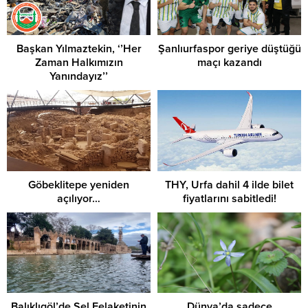
Başkan Yılmaztekin, ‘’Her
Şanlıurfaspor geriye düştüğü
Zaman Halkımızın
maçı kazandı
Yanındayız’’
Göbeklitepe yeniden
THY, Urfa dahil 4 ilde bilet
açılıyor…
fiyatlarını sabitledi!
Balıklıgöl’de Sel Felaketinin
Dünya’da sadece