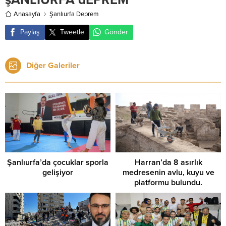
Anasayfa
Şanlıurfa Deprem
Paylaş
Tweetle
Gönder
Diğer Galeriler
Şanlıurfa’da çocuklar sporla
Harran’da 8 asırlık
gelişiyor
medresenin avlu, kuyu ve
platformu bulundu.