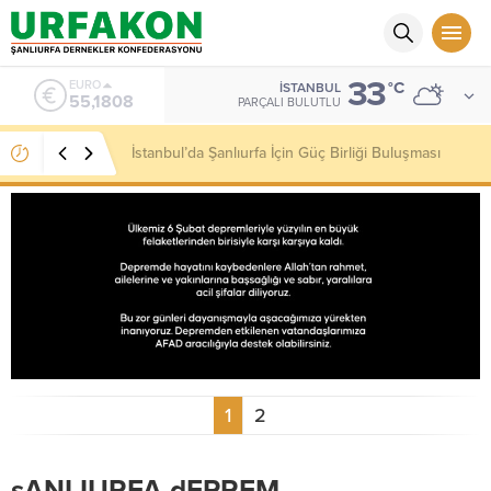
33
ALTIN
°C
İSTANBUL
6.662,82
PARÇALI BULUTLU
Kaymakamımız Sayın Niyazi Erten’e Hayırlı Olsun
Ziyareti Gerçekleştirdik
1
2
şANLIURFA dEPREM