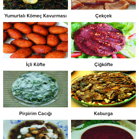
Yumurtalı Kömeç Kavurması
Çekçek
İçli Köfte
Çiğköfte
Pirpirim Cacığı
Kaburga