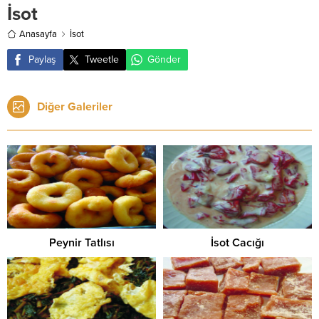
İsot
Anasayfa
İsot
Paylaş
Tweetle
Gönder
Diğer Galeriler
Peynir Tatlısı
İsot Cacığı