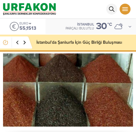
30
EURO
°C
İSTANBUL
55,1513
PARÇALI BULUTLU
İstanbul’da Şanlıurfa İçin Güç Birliği Buluşması