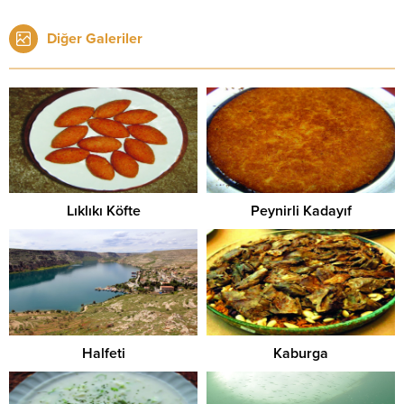
Diğer Galeriler
Lıklıkı Köfte
Peynirli Kadayıf
Halfeti
Kaburga