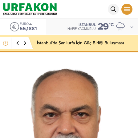
29
EURO
°C
İSTANBUL
55,1881
HAFIF YAĞMURLU
İstanbul’da Şanlıurfa İçin Güç Birliği Buluşması