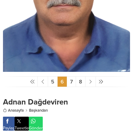
5
6
7
8
Adnan Dağdeviren
Anasayfa
Başkandan
Paylaş
Tweetle
Gönder