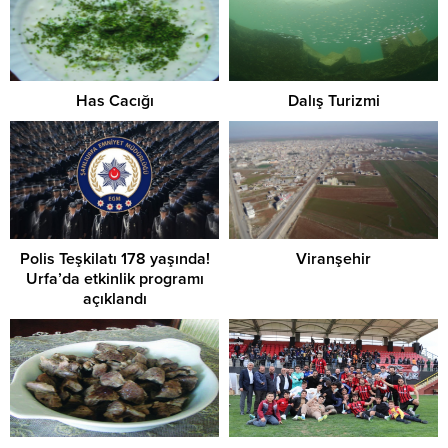
Has Cacığı
Dalış Turizmi
Polis Teşkilatı 178 yaşında!
Viranşehir
Urfa’da etkinlik programı
açıklandı